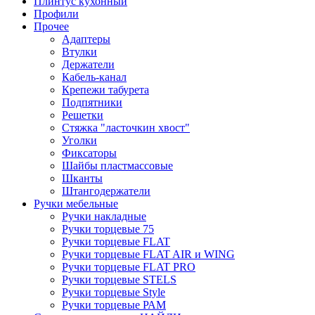
Плинтус кухонный
Профили
Прочее
Адаптеры
Втулки
Держатели
Кабель-канал
Крепежи табурета
Подпятники
Решетки
Стяжка "ласточкин хвост"
Уголки
Фиксаторы
Шайбы пластмассовые
Шканты
Штангодержатели
Ручки мебельные
Ручки накладные
Ручки торцевые 75
Ручки торцевые FLAT
Ручки торцевые FLAT AIR и WING
Ручки торцевые FLAT PRO
Ручки торцевые STELS
Ручки торцевые Style
Ручки торцевые РАМ