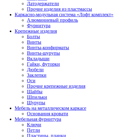
Латодержатели
Прочие изделия из пластмассы
Каркасно-модульная система «Лофт комплект»
Алюминиевый профиль
Фурнитура
Крепежные изделия
Болты
Винты
Винты-конфирматы
Винты-шурупы
Вкладыши
Гайки, футорки
Дюбели
Заклепки
Оси
Прочие крепежные изделия
Шайбы
Шпильки
Шурупы
Мебель на металлическом каркасе
Основания кровати
Мебельная фурнитура
Ключи
Петли
Пластины, планки