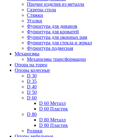
Прочие изделия из металла
Скрепы стола
Стяжки
Уголки
Фурнитура для диванов
Фурнитура для кроватей
Фурнитура для оконных рам
Фурнитура для стекла и зеркал
Фурнитура подвесная
Механизмы
Механизмы трансформации
Опора на торец
Опоры колесные
D 30
D 35
D 40
D 50
D 60
D 60 Металл
D 60 Пластик
D 80
D 80 Металл
D 80 Пластик
Ролики
Опоры мебельные