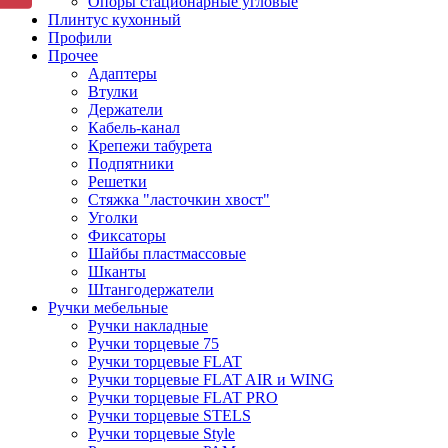
Опоры стационарные угловые
Плинтус кухонный
Профили
Прочее
Адаптеры
Втулки
Держатели
Кабель-канал
Крепежи табурета
Подпятники
Решетки
Стяжка "ласточкин хвост"
Уголки
Фиксаторы
Шайбы пластмассовые
Шканты
Штангодержатели
Ручки мебельные
Ручки накладные
Ручки торцевые 75
Ручки торцевые FLAT
Ручки торцевые FLAT AIR и WING
Ручки торцевые FLAT PRO
Ручки торцевые STELS
Ручки торцевые Style