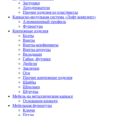
Заглушки
Латодержатели
Прочие изделия из пластмассы
Каркасно-модульная система «Лофт комплект»
Алюминиевый профиль
Фурнитура
Крепежные изделия
Болты
Винты
Винты-конфирматы
Винты-шурупы
Вкладыши
Гайки, футорки
Дюбели
Заклепки
Оси
Прочие крепежные изделия
Шайбы
Шпильки
Шурупы
Мебель на металлическом каркасе
Основания кровати
Мебельная фурнитура
Ключи
Петли