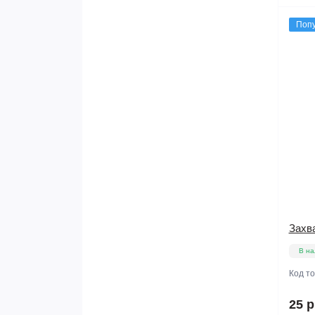
Поп
Захв
В на
Код т
25 р