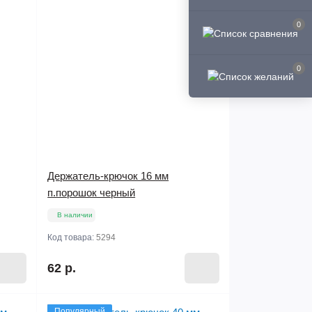
0
0
Держатель-крючок 16 мм
п.порошок черный
В наличии
Код товара:
5294
62 р.
Популярный