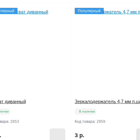
улярный
Популярный
ат диванный
Зеркалодержатель 4,7 мм п.ц
личии
В наличии
овара:
2853
Код товара:
2859
.
3 р.