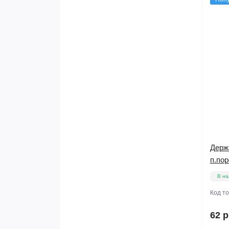
Штангодержатели
Держ
п.по
В на
Код т
62 р