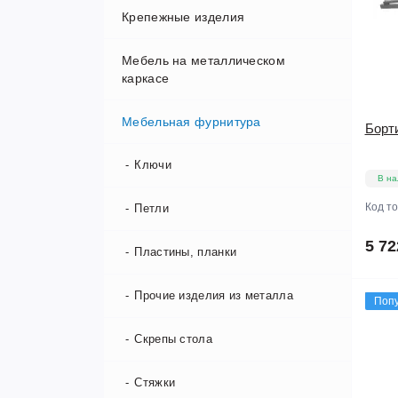
Крепежные изделия
Алюминиевый профиль
Прочие изделия из пластмассы
Мебель на металлическом
Фурнитура
Болты
каркасе
Винты
Мебельная фурнитура
Основания кровати
Борт
Винты-конфирматы
Ключи
В на
Винты-шурупы
Код т
Петли
Вкладыши
5 72
Пластины, планки
Гайки, футорки
Прочие изделия из металла
Поп
Дюбели
Скрепы стола
Заклепки
Стяжки