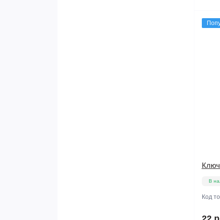
Поп
Ключ
В на
Код т
22 р