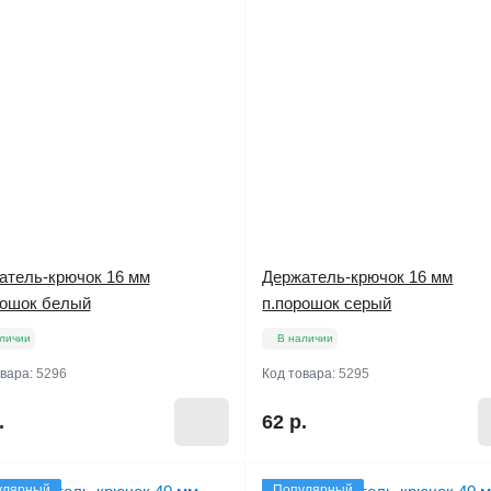
атель-крючок 16 мм
Держатель-крючок 16 мм
рошок белый
п.порошок серый
личии
В наличии
овара:
5296
Код товара:
5295
.
62 р.
улярный
Популярный