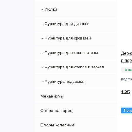
Оси
Уголки
Прочие крепежные изделия
Фурнитура для диванов
Шайбы
Фурнитура для кроватей
Шпильки
Фурнитура для оконных рам
Держ
п.по
Шурупы
Фурнитура для стекла и зеркал
В на
Код т
Фурнитура подвесная
135 
Механизмы
Опора на торец
Механизмы трансформации
Поп
Опоры колесные