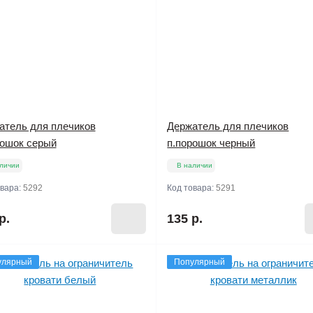
атель для плечиков
Держатель для плечиков
рошок серый
п.порошок черный
личии
В наличии
овара:
5292
Код товара:
5291
р.
135 р.
улярный
Популярный