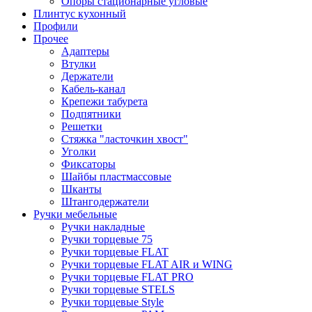
Опоры стационарные угловые
Плинтус кухонный
Профили
Прочее
Адаптеры
Втулки
Держатели
Кабель-канал
Крепежи табурета
Подпятники
Решетки
Стяжка "ласточкин хвост"
Уголки
Фиксаторы
Шайбы пластмассовые
Шканты
Штангодержатели
Ручки мебельные
Ручки накладные
Ручки торцевые 75
Ручки торцевые FLAT
Ручки торцевые FLAT AIR и WING
Ручки торцевые FLAT PRO
Ручки торцевые STELS
Ручки торцевые Style