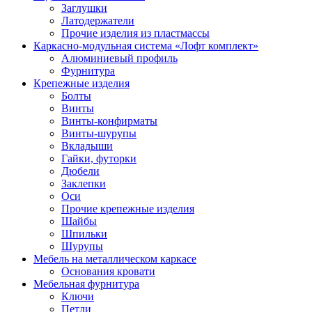
Заглушки
Латодержатели
Прочие изделия из пластмассы
Каркасно-модульная система «Лофт комплект»
Алюминиевый профиль
Фурнитура
Крепежные изделия
Болты
Винты
Винты-конфирматы
Винты-шурупы
Вкладыши
Гайки, футорки
Дюбели
Заклепки
Оси
Прочие крепежные изделия
Шайбы
Шпильки
Шурупы
Мебель на металлическом каркасе
Основания кровати
Мебельная фурнитура
Ключи
Петли