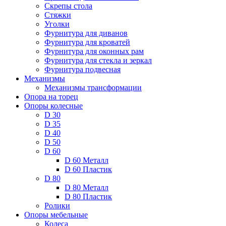
Скрепы стола
Стяжки
Уголки
Фурнитура для диванов
Фурнитура для кроватей
Фурнитура для оконных рам
Фурнитура для стекла и зеркал
Фурнитура подвесная
Механизмы
Механизмы трансформации
Опора на торец
Опоры колесные
D 30
D 35
D 40
D 50
D 60
D 60 Металл
D 60 Пластик
D 80
D 80 Металл
D 80 Пластик
Ролики
Опоры мебельные
Колеса