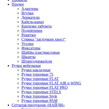
Прочее
Адаптеры
Втулки
Держатели
Кабель-канал
Крепежи табурета
Подпятники
Решетки
Стяжка "ласточкин хвост"
Уголки
Фиксаторы
Шайбы пластмассовые
Шканты
Штангодержатели
Ручки мебельные
Ручки накладные
Ручки торцевые 75
Ручки торцевые FLAT
Ручки торцевые FLAT AIR и WING
Ручки торцевые FLAT PRO
Ручки торцевые STELS
Ручки торцевые Style
Ручки торцевые РАМ
Сетчатая продукция «НАЙДИ»