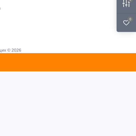
и
0
щих © 2026