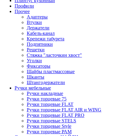
Плинтус кухонный
Профили
Прочее
Адаптеры
Втулки
Держатели
Кабель-канал
Крепежи табурета
Подпятники
Решетки
Стяжка "ласточкин хвост"
Уголки
Фиксаторы
Шайбы пластмассовые
Шканты
Штангодержатели
Ручки мебельные
Ручки накладные
Ручки торцевые 75
Ручки торцевые FLAT
Ручки торцевые FLAT AIR и WING
Ручки торцевые FLAT PRO
Ручки торцевые STELS
Ручки торцевые Style
Ручки торцевые РАМ