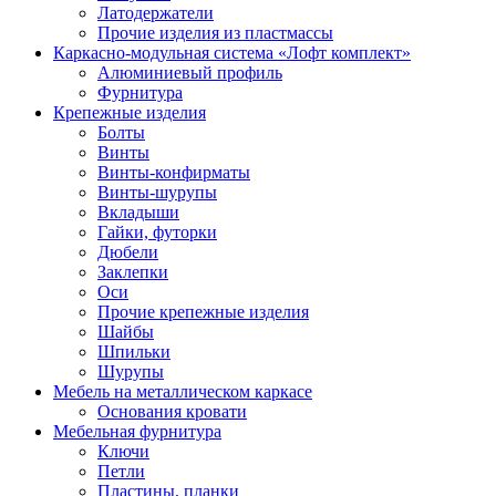
Латодержатели
Прочие изделия из пластмассы
Каркасно-модульная система «Лофт комплект»
Алюминиевый профиль
Фурнитура
Крепежные изделия
Болты
Винты
Винты-конфирматы
Винты-шурупы
Вкладыши
Гайки, футорки
Дюбели
Заклепки
Оси
Прочие крепежные изделия
Шайбы
Шпильки
Шурупы
Мебель на металлическом каркасе
Основания кровати
Мебельная фурнитура
Ключи
Петли
Пластины, планки