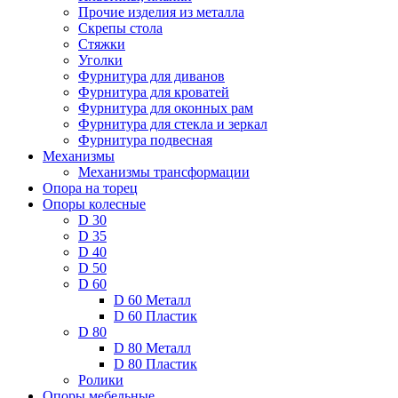
Прочие изделия из металла
Скрепы стола
Стяжки
Уголки
Фурнитура для диванов
Фурнитура для кроватей
Фурнитура для оконных рам
Фурнитура для стекла и зеркал
Фурнитура подвесная
Механизмы
Механизмы трансформации
Опора на торец
Опоры колесные
D 30
D 35
D 40
D 50
D 60
D 60 Металл
D 60 Пластик
D 80
D 80 Металл
D 80 Пластик
Ролики
Опоры мебельные