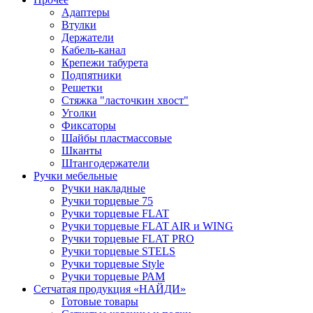
Адаптеры
Втулки
Держатели
Кабель-канал
Крепежи табурета
Подпятники
Решетки
Стяжка "ласточкин хвост"
Уголки
Фиксаторы
Шайбы пластмассовые
Шканты
Штангодержатели
Ручки мебельные
Ручки накладные
Ручки торцевые 75
Ручки торцевые FLAT
Ручки торцевые FLAT AIR и WING
Ручки торцевые FLAT PRO
Ручки торцевые STELS
Ручки торцевые Style
Ручки торцевые РАМ
Сетчатая продукция «НАЙДИ»
Готовые товары