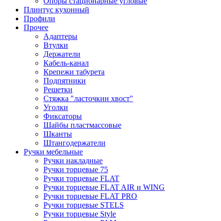
Опоры стационарные угловые
Плинтус кухонный
Профили
Прочее
Адаптеры
Втулки
Держатели
Кабель-канал
Крепежи табурета
Подпятники
Решетки
Стяжка "ласточкин хвост"
Уголки
Фиксаторы
Шайбы пластмассовые
Шканты
Штангодержатели
Ручки мебельные
Ручки накладные
Ручки торцевые 75
Ручки торцевые FLAT
Ручки торцевые FLAT AIR и WING
Ручки торцевые FLAT PRO
Ручки торцевые STELS
Ручки торцевые Style