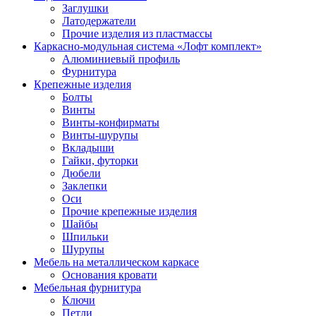
Заглушки
Латодержатели
Прочие изделия из пластмассы
Каркасно-модульная система «Лофт комплект»
Алюминиевый профиль
Фурнитура
Крепежные изделия
Болты
Винты
Винты-конфирматы
Винты-шурупы
Вкладыши
Гайки, футорки
Дюбели
Заклепки
Оси
Прочие крепежные изделия
Шайбы
Шпильки
Шурупы
Мебель на металлическом каркасе
Основания кровати
Мебельная фурнитура
Ключи
Петли