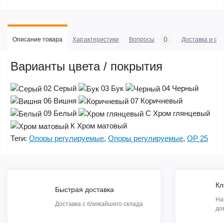
0
Описание товара
Характеристики
Вопросы
Доставка и оп
Варианты цвета / покрытия
02
Серый
03
Бук
04
Черный
06
Вишня
07
Коричневый
09
Белый
С
Хром глянцевый
К
Хром матовый
Теги:
Опоры регулируемые
,
Опоры регулируемые
,
ОР 25
Кл
Быстрая доставка
На
Доставка с ближайшего склада
до