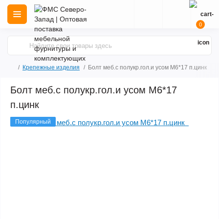
0
Крепежные изделия
Болт меб.с полукр.гол.и усом М6*17 п.цинк
Болт меб.с полукр.гол.и усом М6*17
п.цинк
Популярный