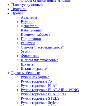
Опоры стационарные угловые
Плинтус кухонный
Профили
Прочее
Адаптеры
Втулки
Держатели
Кабель-канал
Крепежи табурета
Подпятники
Решетки
Стяжка "ласточкин хвост"
Уголки
Фиксаторы
Шайбы пластмассовые
Шканты
Штангодержатели
Ручки мебельные
Ручки накладные
Ручки торцевые 75
Ручки торцевые FLAT
Ручки торцевые FLAT AIR и WING
Ручки торцевые FLAT PRO
Ручки торцевые STELS
Ручки торцевые Style