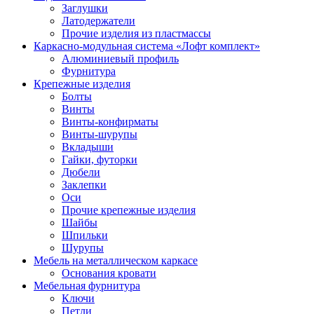
Заглушки
Латодержатели
Прочие изделия из пластмассы
Каркасно-модульная система «Лофт комплект»
Алюминиевый профиль
Фурнитура
Крепежные изделия
Болты
Винты
Винты-конфирматы
Винты-шурупы
Вкладыши
Гайки, футорки
Дюбели
Заклепки
Оси
Прочие крепежные изделия
Шайбы
Шпильки
Шурупы
Мебель на металлическом каркасе
Основания кровати
Мебельная фурнитура
Ключи
Петли