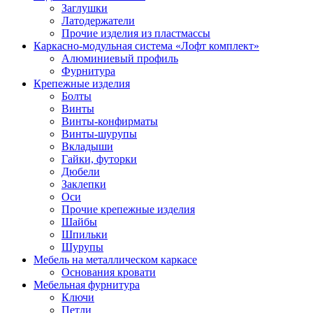
Заглушки
Латодержатели
Прочие изделия из пластмассы
Каркасно-модульная система «Лофт комплект»
Алюминиевый профиль
Фурнитура
Крепежные изделия
Болты
Винты
Винты-конфирматы
Винты-шурупы
Вкладыши
Гайки, футорки
Дюбели
Заклепки
Оси
Прочие крепежные изделия
Шайбы
Шпильки
Шурупы
Мебель на металлическом каркасе
Основания кровати
Мебельная фурнитура
Ключи
Петли