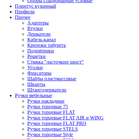
Опоры стационарные угловые
Плинтус кухонный
Профили
Прочее
Адаптеры
Втулки
Держатели
Кабель-канал
Крепежи табурета
Подпятники
Решетки
Стяжка "ласточкин хвост"
Уголки
Фиксаторы
Шайбы пластмассовые
Шканты
Штангодержатели
Ручки мебельные
Ручки накладные
Ручки торцевые 75
Ручки торцевые FLAT
Ручки торцевые FLAT AIR и WING
Ручки торцевые FLAT PRO
Ручки торцевые STELS
Ручки торцевые Style