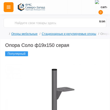
0
Опоры мебельные
Стационарные и регулируемые опоры
Опора
Опора Соло ф19х150 серая
Популярный