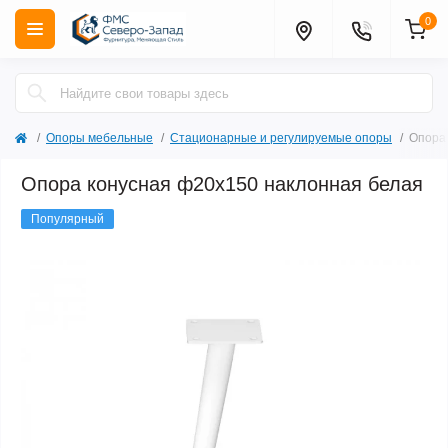
0
Опоры мебельные
Стационарные и регулируемые опоры
Опора
Опора конусная ф20х150 наклонная белая
Популярный