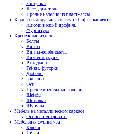
Заглушки
Латодержатели
Прочие изделия из пластмассы
Каркасно-модульная система «Лофт комплект»
Алюминиевый профиль
Фурнитура
Крепежные изделия
Болты
Винты
Винты-конфирматы
Винты-шурупы
Вкладыши
Гайки, футорки
Дюбели
Заклепки
Оси
Прочие крепежные изделия
Шайбы
Шпильки
Шурупы
Мебель на металлическом каркасе
Основания кровати
Мебельная фурнитура
Ключи
Петли