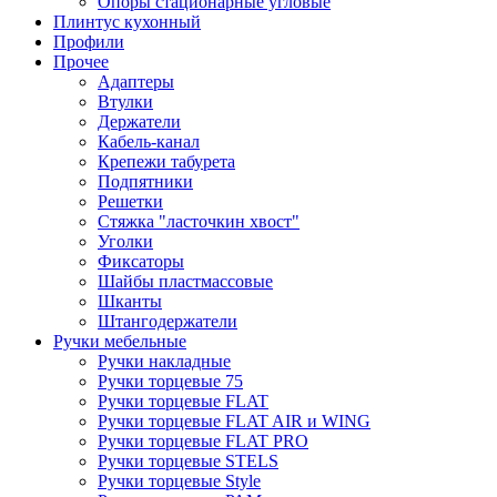
Опоры стационарные угловые
Плинтус кухонный
Профили
Прочее
Адаптеры
Втулки
Держатели
Кабель-канал
Крепежи табурета
Подпятники
Решетки
Стяжка "ласточкин хвост"
Уголки
Фиксаторы
Шайбы пластмассовые
Шканты
Штангодержатели
Ручки мебельные
Ручки накладные
Ручки торцевые 75
Ручки торцевые FLAT
Ручки торцевые FLAT AIR и WING
Ручки торцевые FLAT PRO
Ручки торцевые STELS
Ручки торцевые Style