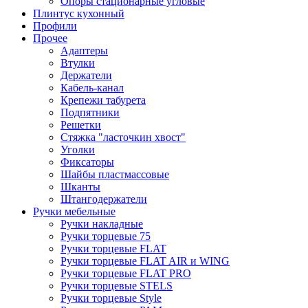
Опоры стационарные угловые
Плинтус кухонный
Профили
Прочее
Адаптеры
Втулки
Держатели
Кабель-канал
Крепежи табурета
Подпятники
Решетки
Стяжка "ласточкин хвост"
Уголки
Фиксаторы
Шайбы пластмассовые
Шканты
Штангодержатели
Ручки мебельные
Ручки накладные
Ручки торцевые 75
Ручки торцевые FLAT
Ручки торцевые FLAT AIR и WING
Ручки торцевые FLAT PRO
Ручки торцевые STELS
Ручки торцевые Style