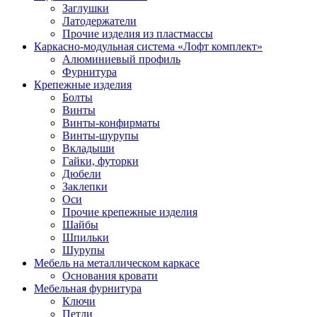
Заглушки
Латодержатели
Прочие изделия из пластмассы
Каркасно-модульная система «Лофт комплект»
Алюминиевый профиль
Фурнитура
Крепежные изделия
Болты
Винты
Винты-конфирматы
Винты-шурупы
Вкладыши
Гайки, футорки
Дюбели
Заклепки
Оси
Прочие крепежные изделия
Шайбы
Шпильки
Шурупы
Мебель на металлическом каркасе
Основания кровати
Мебельная фурнитура
Ключи
Петли