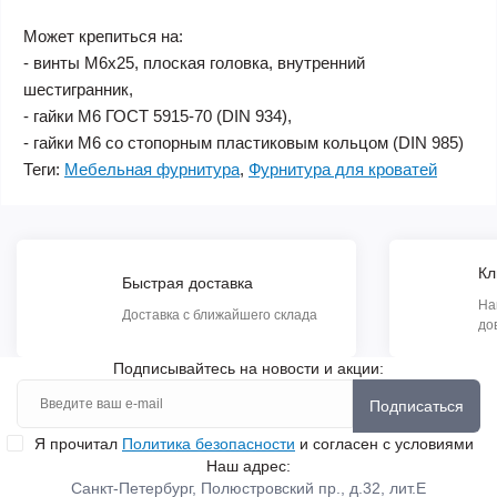
Может крепиться на:
- винты М6х25, плоская головка, внутренний
шестигранник,
- гайки М6 ГОСТ 5915-70 (DIN 934),
- гайки М6 со стопорным пластиковым кольцом (DIN 985)
Теги:
Мебельная фурнитура
,
Фурнитура для кроватей
Кл
Быстрая доставка
На
Доставка с ближайшего склада
до
Подписывайтесь на новости и акции:
Подписаться
Я прочитал
Политика безопасности
и согласен с условиями
Наш адрес:
Санкт-Петербург, Полюстровский пр., д.32, лит.Е