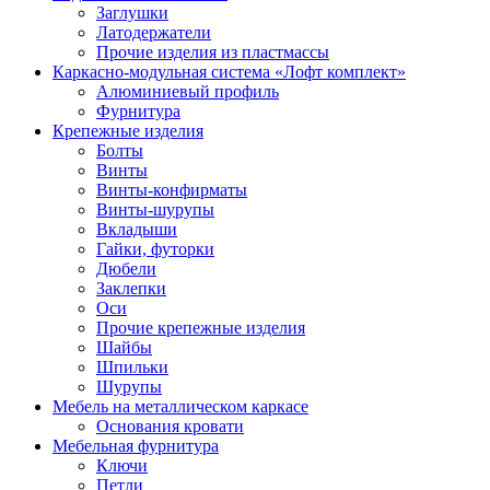
Заглушки
Латодержатели
Прочие изделия из пластмассы
Каркасно-модульная система «Лофт комплект»
Алюминиевый профиль
Фурнитура
Крепежные изделия
Болты
Винты
Винты-конфирматы
Винты-шурупы
Вкладыши
Гайки, футорки
Дюбели
Заклепки
Оси
Прочие крепежные изделия
Шайбы
Шпильки
Шурупы
Мебель на металлическом каркасе
Основания кровати
Мебельная фурнитура
Ключи
Петли