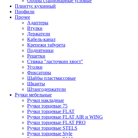
Опоры стационарные угловые
Плинтус кухонный
Профили
Прочее
Адаптеры
Втулки
Держатели
Кабель-канал
Крепежи табурета
Подпятники
Решетки
Стяжка "ласточкин хвост"
Уголки
Фиксаторы
Шайбы пластмассовые
Шканты
Штангодержатели
Ручки мебельные
Ручки накладные
Ручки торцевые 75
Ручки торцевые FLAT
Ручки торцевые FLAT AIR и WING
Ручки торцевые FLAT PRO
Ручки торцевые STELS
Ручки торцевые Style