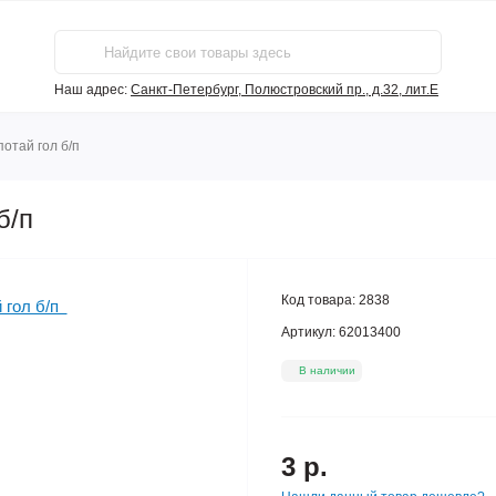
Наш адрес:
Санкт-Петербург, Полюстровский пр., д.32, лит.Е
потай гол б/п
 б/п
Код товара:
2838
Артикул:
62013400
В наличии
3 р.