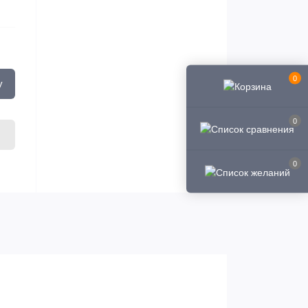
0
у
0
0