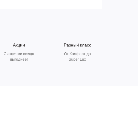
Акции
Разный класс
С акциями всегда
От Комфорт до
выгоднее!
Super Lux
и