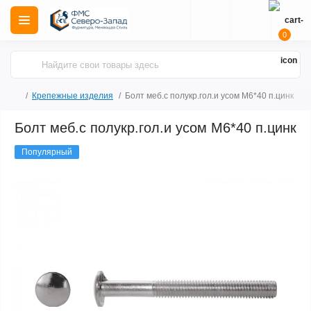
0
Крепежные изделия
Болт меб.с полукр.гол.и усом М6*40 п.цинк
Болт меб.с полукр.гол.и усом М6*40 п.цинк
Популярный