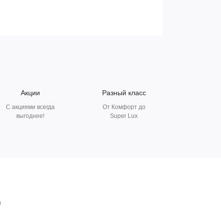
Акции
Разный класс
С акциями всегда
От Комфорт до
выгоднее!
Super Lux
и