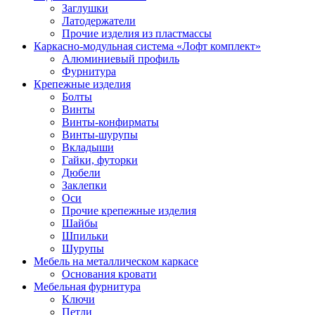
Заглушки
Латодержатели
Прочие изделия из пластмассы
Каркасно-модульная система «Лофт комплект»
Алюминиевый профиль
Фурнитура
Крепежные изделия
Болты
Винты
Винты-конфирматы
Винты-шурупы
Вкладыши
Гайки, футорки
Дюбели
Заклепки
Оси
Прочие крепежные изделия
Шайбы
Шпильки
Шурупы
Мебель на металлическом каркасе
Основания кровати
Мебельная фурнитура
Ключи
Петли