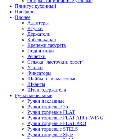
Опоры стационарные угловые
Плинтус кухонный
Профили
Прочее
Адаптеры
Втулки
Держатели
Кабель-канал
Крепежи табурета
Подпятники
Решетки
Стяжка "ласточкин хвост"
Уголки
Фиксаторы
Шайбы пластмассовые
Шканты
Штангодержатели
Ручки мебельные
Ручки накладные
Ручки торцевые 75
Ручки торцевые FLAT
Ручки торцевые FLAT AIR и WING
Ручки торцевые FLAT PRO
Ручки торцевые STELS
Ручки торцевые Style