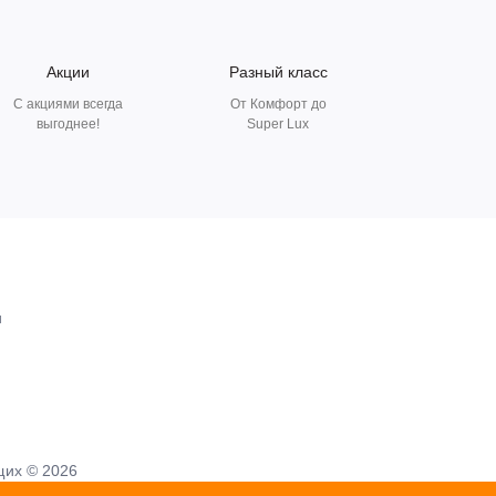
Акции
Разный класс
С акциями всегда
От Комфорт до
выгоднее!
Super Lux
и
щих © 2026