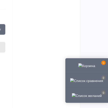
у
0
0
0