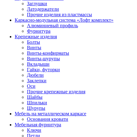
Заглушки
Латодержатели
Прочие изделия из пластмассы
Каркасно-модульная система «Лофт комплект»
Алюминиевый профиль
Фурнитура
Крепежные изделия
Болты
Винты
Винты-конфирматы
Винты-шурупы
Вкладыши
Гайки, футорки
Дюбели
Заклепки
Оси
Прочие крепежные изделия
Шайбы
Шпильки
Шурупы
Мебель на металлическом каркасе
Основания кровати
Мебельная фурнитура
Ключи
Петли