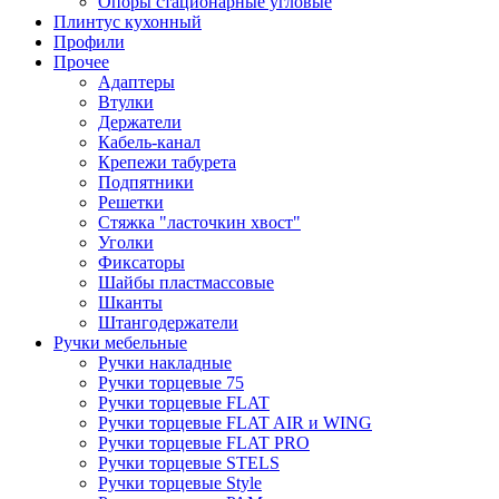
Опоры стационарные угловые
Плинтус кухонный
Профили
Прочее
Адаптеры
Втулки
Держатели
Кабель-канал
Крепежи табурета
Подпятники
Решетки
Стяжка "ласточкин хвост"
Уголки
Фиксаторы
Шайбы пластмассовые
Шканты
Штангодержатели
Ручки мебельные
Ручки накладные
Ручки торцевые 75
Ручки торцевые FLAT
Ручки торцевые FLAT AIR и WING
Ручки торцевые FLAT PRO
Ручки торцевые STELS
Ручки торцевые Style