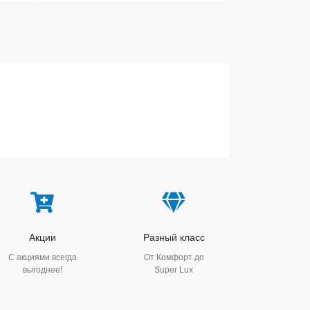
Акции
Разный класс
С акциями всегда
От Комфорт до
выгоднее!
Super Lux