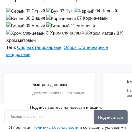
02
Серый
03
Бук
04
Черный
06
Вишня
07
Коричневый
09
Белый
11
Бежевый
С
Хром глянцевый
К
Хром матовый
Теги:
Опоры стационарные
,
Опоры стационарные
квадратные
Кл
Быстрая доставка
На
Доставка с ближайшего склада
до
Подписывайтесь на новости и акции:
Подписаться
Я прочитал
Политика безопасности
и согласен с условиями