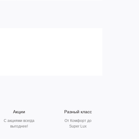
Акции
Разный класс
С акциями всегда
От Комфорт до
выгоднее!
Super Lux