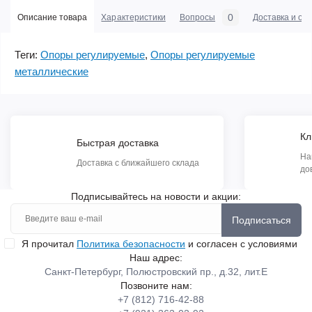
0
Описание товара
Характеристики
Вопросы
Доставка и оп
Теги:
Опоры регулируемые
,
Опоры регулируемые
металлические
Кл
Быстрая доставка
На
Доставка с ближайшего склада
до
Подписывайтесь на новости и акции:
Подписаться
Я прочитал
Политика безопасности
и согласен с условиями
Наш адрес:
Санкт-Петербург, Полюстровский пр., д.32, лит.Е
Позвоните нам:
+7 (812) 716-42-88