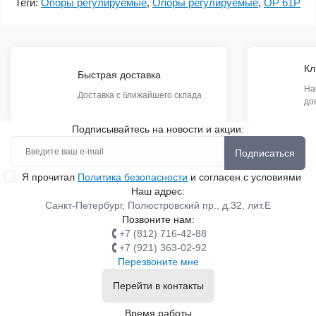
Теги:
Опоры регулируемые
,
Опоры регулируемые
,
ОР 61Р
Кл
Быстрая доставка
На
Доставка с ближайшего склада
до
Подписывайтесь на новости и акции:
Подписаться
Я прочитал
Политика безопасности
и согласен с условиями
Наш адрес:
Санкт-Петербург, Полюстровский пр., д.32, лит.Е
Позвоните нам:
+7 (812) 716-42-88
+7 (921) 363-02-92
Перезвоните мне
Перейти в контакты
Время работы