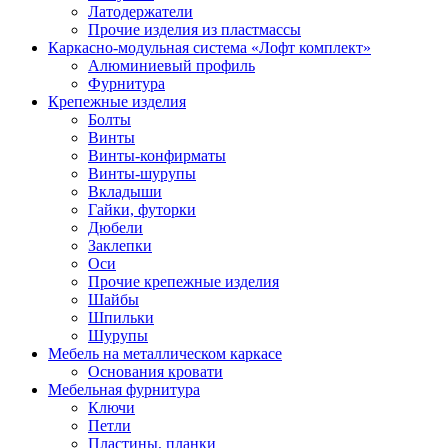
Латодержатели
Прочие изделия из пластмассы
Каркасно-модульная система «Лофт комплект»
Алюминиевый профиль
Фурнитура
Крепежные изделия
Болты
Винты
Винты-конфирматы
Винты-шурупы
Вкладыши
Гайки, футорки
Дюбели
Заклепки
Оси
Прочие крепежные изделия
Шайбы
Шпильки
Шурупы
Мебель на металлическом каркасе
Основания кровати
Мебельная фурнитура
Ключи
Петли
Пластины, планки