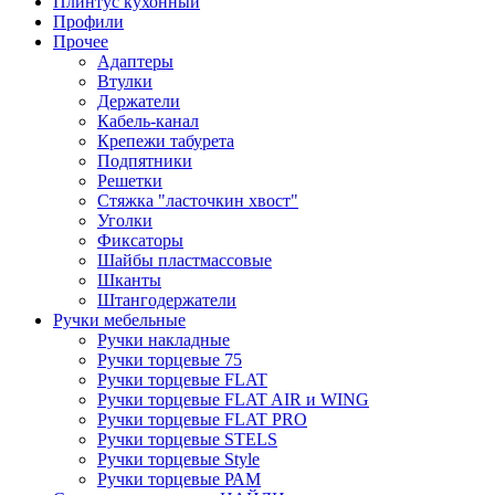
Плинтус кухонный
Профили
Прочее
Адаптеры
Втулки
Держатели
Кабель-канал
Крепежи табурета
Подпятники
Решетки
Стяжка "ласточкин хвост"
Уголки
Фиксаторы
Шайбы пластмассовые
Шканты
Штангодержатели
Ручки мебельные
Ручки накладные
Ручки торцевые 75
Ручки торцевые FLAT
Ручки торцевые FLAT AIR и WING
Ручки торцевые FLAT PRO
Ручки торцевые STELS
Ручки торцевые Style
Ручки торцевые РАМ