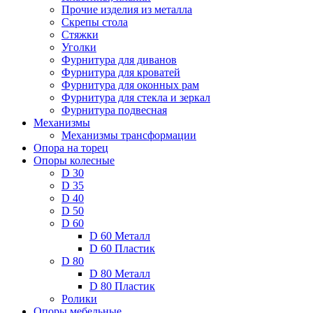
Прочие изделия из металла
Скрепы стола
Стяжки
Уголки
Фурнитура для диванов
Фурнитура для кроватей
Фурнитура для оконных рам
Фурнитура для стекла и зеркал
Фурнитура подвесная
Механизмы
Механизмы трансформации
Опора на торец
Опоры колесные
D 30
D 35
D 40
D 50
D 60
D 60 Металл
D 60 Пластик
D 80
D 80 Металл
D 80 Пластик
Ролики
Опоры мебельные