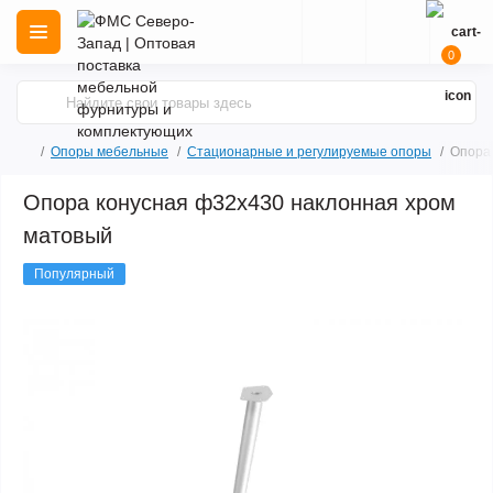
0
Опоры мебельные
Стационарные и регулируемые опоры
Опора
Опора конусная ф32х430 наклонная хром
матовый
Популярный