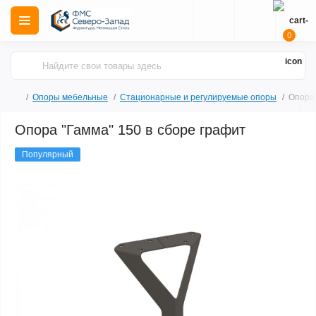
0
Опоры мебельные
Стационарные и регулируемые опоры
Опора 
Опора "Гамма" 150 в сборе графит
Популярный