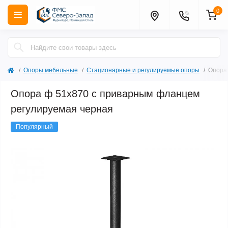
0
Опоры мебельные
Стационарные и регулируемые опоры
Опора
Опора ф 51х870 с приварным фланцем
регулируемая черная
Популярный