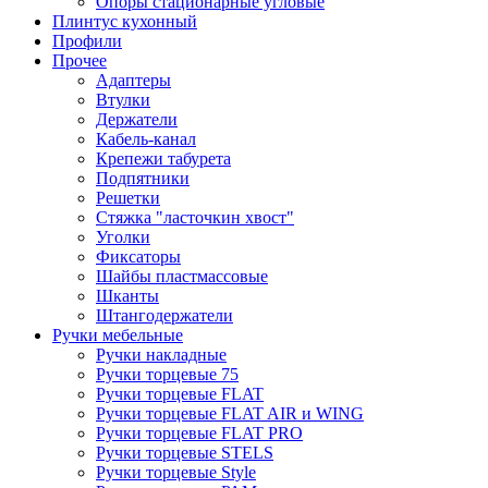
Опоры стационарные угловые
Плинтус кухонный
Профили
Прочее
Адаптеры
Втулки
Держатели
Кабель-канал
Крепежи табурета
Подпятники
Решетки
Стяжка "ласточкин хвост"
Уголки
Фиксаторы
Шайбы пластмассовые
Шканты
Штангодержатели
Ручки мебельные
Ручки накладные
Ручки торцевые 75
Ручки торцевые FLAT
Ручки торцевые FLAT AIR и WING
Ручки торцевые FLAT PRO
Ручки торцевые STELS
Ручки торцевые Style