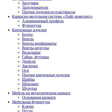
Заглушки
Латодержатели
Прочие изделия из пластмассы
Каркасно-модульная система «Лофт комплект»
Алюминиевый профиль
Фурнитура
Крепежные изделия
Болты
Винты
Винты-конфирматы
Винты-шурупы
Вкладыши
Гайки, футорки
Дюбели
Заклепки
Оси
Прочие крепежные изделия
Шайбы
Шпильки
Шурупы
Мебель на металлическом каркасе
Основания кровати
Мебельная фурнитура
Ключи
Петли