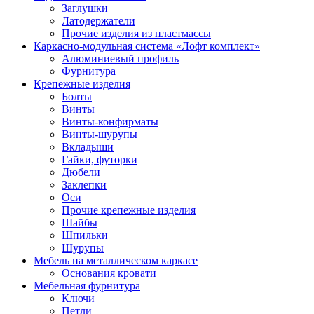
Заглушки
Латодержатели
Прочие изделия из пластмассы
Каркасно-модульная система «Лофт комплект»
Алюминиевый профиль
Фурнитура
Крепежные изделия
Болты
Винты
Винты-конфирматы
Винты-шурупы
Вкладыши
Гайки, футорки
Дюбели
Заклепки
Оси
Прочие крепежные изделия
Шайбы
Шпильки
Шурупы
Мебель на металлическом каркасе
Основания кровати
Мебельная фурнитура
Ключи
Петли