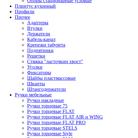
Опоры стационарные угловые
Плинтус кухонный
Профили
Прочее
Адаптеры
Втулки
Держатели
Кабель-канал
Крепежи табурета
Подпятники
Решетки
Стяжка "ласточкин хвост"
Уголки
Фиксаторы
Шайбы пластмассовые
Шканты
Штангодержатели
Ручки мебельные
Ручки накладные
Ручки торцевые 75
Ручки торцевые FLAT
Ручки торцевые FLAT AIR и WING
Ручки торцевые FLAT PRO
Ручки торцевые STELS
Ручки торцевые Style