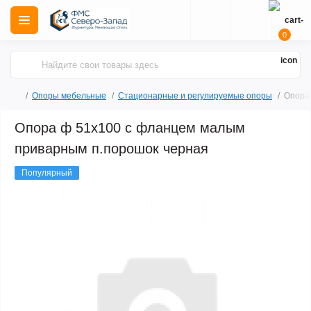
0
Опоры мебельные
Стационарные и регулируемые опоры
Опора
Опора ф 51х100 с фланцем малым
приварным п.порошок черная
Популярный