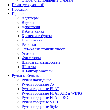
Опоры стационарные угловые
Плинтус кухонный
Профили
Прочее
Адаптеры
Втулки
Держатели
Кабель-канал
Крепежи табурета
Подпятники
Решетки
Стяжка "ласточкин хвост"
Уголки
Фиксаторы
Шайбы пластмассовые
Шканты
Штангодержатели
Ручки мебельные
Ручки накладные
Ручки торцевые 75
Ручки торцевые FLAT
Ручки торцевые FLAT AIR и WING
Ручки торцевые FLAT PRO
Ручки торцевые STELS
Ручки торцевые Style