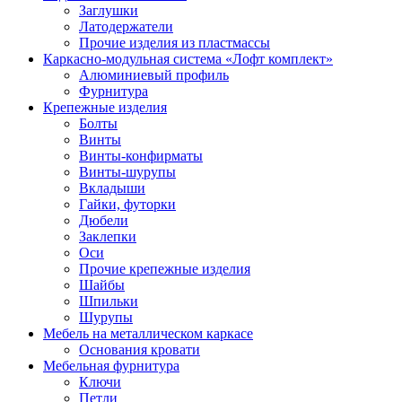
Заглушки
Латодержатели
Прочие изделия из пластмассы
Каркасно-модульная система «Лофт комплект»
Алюминиевый профиль
Фурнитура
Крепежные изделия
Болты
Винты
Винты-конфирматы
Винты-шурупы
Вкладыши
Гайки, футорки
Дюбели
Заклепки
Оси
Прочие крепежные изделия
Шайбы
Шпильки
Шурупы
Мебель на металлическом каркасе
Основания кровати
Мебельная фурнитура
Ключи
Петли