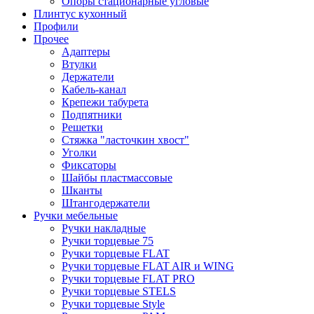
Опоры стационарные угловые
Плинтус кухонный
Профили
Прочее
Адаптеры
Втулки
Держатели
Кабель-канал
Крепежи табурета
Подпятники
Решетки
Стяжка "ласточкин хвост"
Уголки
Фиксаторы
Шайбы пластмассовые
Шканты
Штангодержатели
Ручки мебельные
Ручки накладные
Ручки торцевые 75
Ручки торцевые FLAT
Ручки торцевые FLAT AIR и WING
Ручки торцевые FLAT PRO
Ручки торцевые STELS
Ручки торцевые Style