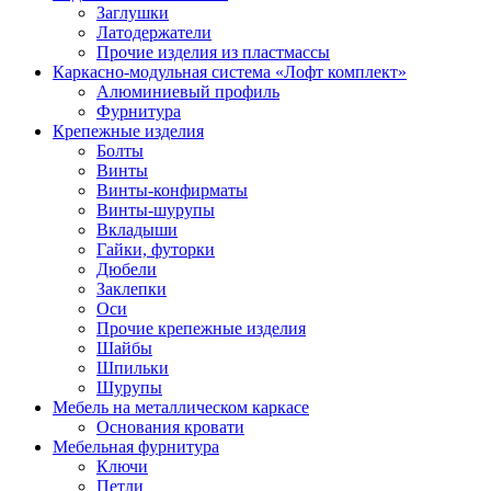
Заглушки
Латодержатели
Прочие изделия из пластмассы
Каркасно-модульная система «Лофт комплект»
Алюминиевый профиль
Фурнитура
Крепежные изделия
Болты
Винты
Винты-конфирматы
Винты-шурупы
Вкладыши
Гайки, футорки
Дюбели
Заклепки
Оси
Прочие крепежные изделия
Шайбы
Шпильки
Шурупы
Мебель на металлическом каркасе
Основания кровати
Мебельная фурнитура
Ключи
Петли