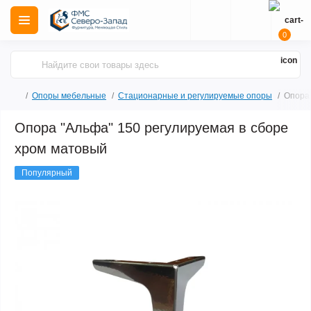
0
Опоры мебельные
Стационарные и регулируемые опоры
Опора 
Опора "Альфа" 150 регулируемая в сборе
хром матовый
Популярный