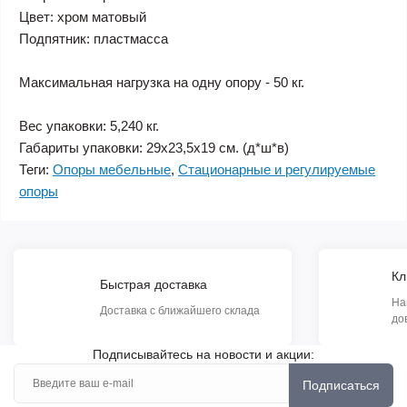
Цвет: хром матовый
Подпятник: пластмасса
Максимальная нагрузка на одну опору - 50 кг.
Вес упаковки: 5,240 кг.
Габариты упаковки: 29х23,5х19 см. (д*ш*в)
Теги:
Опоры мебельные
,
Стационарные и регулируемые
опоры
Кл
Быстрая доставка
На
Доставка с ближайшего склада
до
Подписывайтесь на новости и акции:
Подписаться