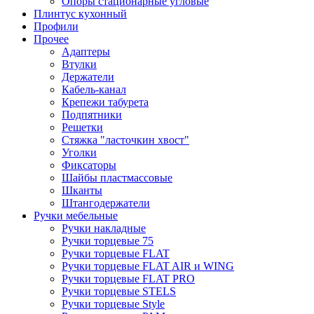
Опоры стационарные угловые
Плинтус кухонный
Профили
Прочее
Адаптеры
Втулки
Держатели
Кабель-канал
Крепежи табурета
Подпятники
Решетки
Стяжка "ласточкин хвост"
Уголки
Фиксаторы
Шайбы пластмассовые
Шканты
Штангодержатели
Ручки мебельные
Ручки накладные
Ручки торцевые 75
Ручки торцевые FLAT
Ручки торцевые FLAT AIR и WING
Ручки торцевые FLAT PRO
Ручки торцевые STELS
Ручки торцевые Style