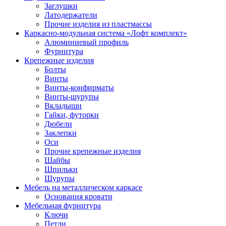
Заглушки
Латодержатели
Прочие изделия из пластмассы
Каркасно-модульная система «Лофт комплект»
Алюминиевый профиль
Фурнитура
Крепежные изделия
Болты
Винты
Винты-конфирматы
Винты-шурупы
Вкладыши
Гайки, футорки
Дюбели
Заклепки
Оси
Прочие крепежные изделия
Шайбы
Шпильки
Шурупы
Мебель на металлическом каркасе
Основания кровати
Мебельная фурнитура
Ключи
Петли