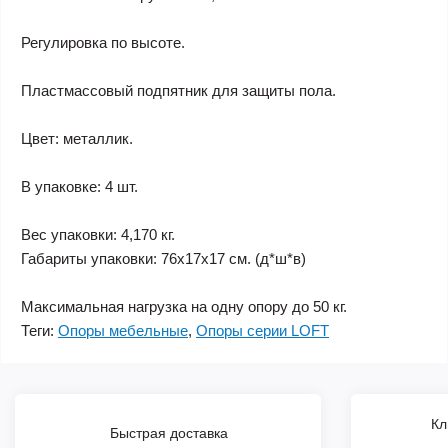
Регулировка по высоте.
Пластмассовый подпятник для защиты пола.
Цвет: металлик.
В упаковке: 4 шт.
Вес упаковки: 4,170 кг.
Габариты упаковки: 76х17х17 см. (д*ш*в)
Максимальная нагрузка на одну опору до 50 кг.
Теги:
Опоры мебельные
,
Опоры серии LOFT
Кл
Быстрая доставка