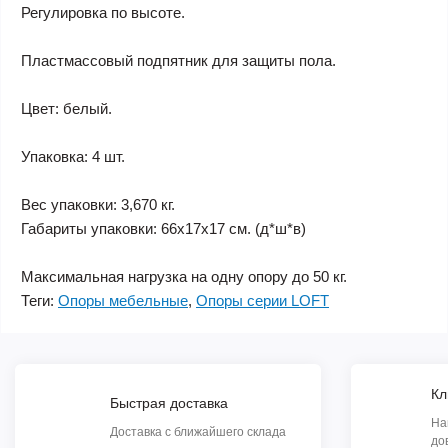
Регулировка по высоте.
Пластмассовый подпятник для защиты пола.
Цвет: белый.
Упаковка: 4 шт.
Вес упаковки: 3,670 кг.
Габариты упаковки: 66х17х17 см. (д*ш*в)
Максимальная нагрузка на одну опору до 50 кг.
Теги:
Опоры мебельные
,
Опоры серии LOFT
Кл
Быстрая доставка
На
Доставка с ближайшего склада
до