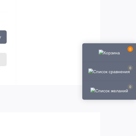
у
0
0
0