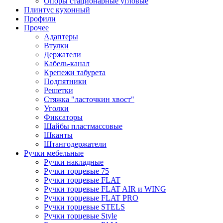
Опоры стационарные угловые
Плинтус кухонный
Профили
Прочее
Адаптеры
Втулки
Держатели
Кабель-канал
Крепежи табурета
Подпятники
Решетки
Стяжка "ласточкин хвост"
Уголки
Фиксаторы
Шайбы пластмассовые
Шканты
Штангодержатели
Ручки мебельные
Ручки накладные
Ручки торцевые 75
Ручки торцевые FLAT
Ручки торцевые FLAT AIR и WING
Ручки торцевые FLAT PRO
Ручки торцевые STELS
Ручки торцевые Style