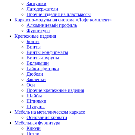
Заглушки
Латодержатели
Прочие изделия из пластмассы
Каркасно-модульная система «Лофт комплект»
Алюминиевый профиль
Фурнитура
Крепежные изделия
Болты
Винты
Винты-конфирматы
Винты-шурупы
Вкладыши
Гайки, футорки
Дюбели
Заклепки
Оси
Прочие крепежные изделия
Шайбы
Шпильки
Шурупы
Мебель на металлическом каркасе
Основания кровати
Мебельная фурнитура
Ключи
Петли