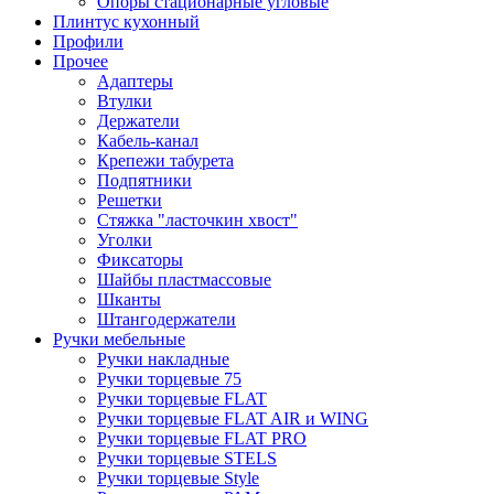
Опоры стационарные угловые
Плинтус кухонный
Профили
Прочее
Адаптеры
Втулки
Держатели
Кабель-канал
Крепежи табурета
Подпятники
Решетки
Стяжка "ласточкин хвост"
Уголки
Фиксаторы
Шайбы пластмассовые
Шканты
Штангодержатели
Ручки мебельные
Ручки накладные
Ручки торцевые 75
Ручки торцевые FLAT
Ручки торцевые FLAT AIR и WING
Ручки торцевые FLAT PRO
Ручки торцевые STELS
Ручки торцевые Style