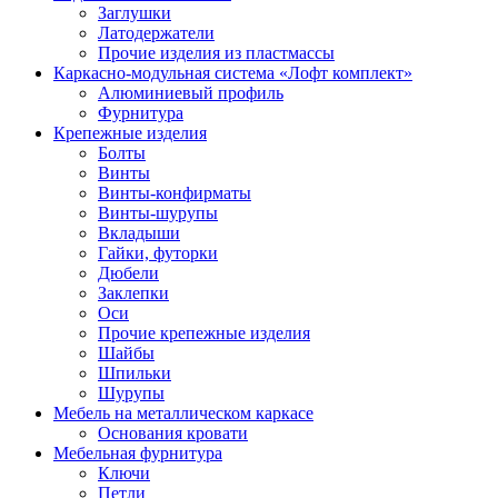
Заглушки
Латодержатели
Прочие изделия из пластмассы
Каркасно-модульная система «Лофт комплект»
Алюминиевый профиль
Фурнитура
Крепежные изделия
Болты
Винты
Винты-конфирматы
Винты-шурупы
Вкладыши
Гайки, футорки
Дюбели
Заклепки
Оси
Прочие крепежные изделия
Шайбы
Шпильки
Шурупы
Мебель на металлическом каркасе
Основания кровати
Мебельная фурнитура
Ключи
Петли