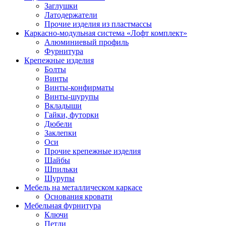
Заглушки
Латодержатели
Прочие изделия из пластмассы
Каркасно-модульная система «Лофт комплект»
Алюминиевый профиль
Фурнитура
Крепежные изделия
Болты
Винты
Винты-конфирматы
Винты-шурупы
Вкладыши
Гайки, футорки
Дюбели
Заклепки
Оси
Прочие крепежные изделия
Шайбы
Шпильки
Шурупы
Мебель на металлическом каркасе
Основания кровати
Мебельная фурнитура
Ключи
Петли