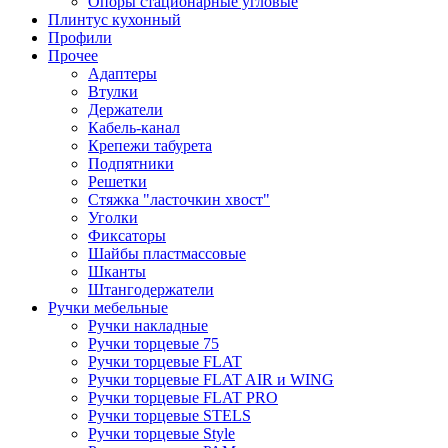
Опоры стационарные угловые
Плинтус кухонный
Профили
Прочее
Адаптеры
Втулки
Держатели
Кабель-канал
Крепежи табурета
Подпятники
Решетки
Стяжка "ласточкин хвост"
Уголки
Фиксаторы
Шайбы пластмассовые
Шканты
Штангодержатели
Ручки мебельные
Ручки накладные
Ручки торцевые 75
Ручки торцевые FLAT
Ручки торцевые FLAT AIR и WING
Ручки торцевые FLAT PRO
Ручки торцевые STELS
Ручки торцевые Style