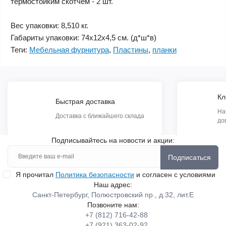
термостойким скотчем - 2 шт.
Вес упаковки: 8,510 кг.
Габариты упаковки: 74х12х4,5 см. (д*ш*в)
Теги:
Мебельная фурнитура
,
Пластины
,
планки
Кл
Быстрая доставка
На
Доставка с ближайшего склада
до
Подписывайтесь на новости и акции:
Подписаться
Я прочитал
Политика безопасности
и согласен с условиями
Наш адрес:
Санкт-Петербург, Полюстровский пр., д.32, лит.Е
Позвоните нам:
+7 (812) 716-42-88
+7 (921) 363-02-92