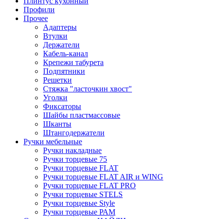
Плинтус кухонный
Профили
Прочее
Адаптеры
Втулки
Держатели
Кабель-канал
Крепежи табурета
Подпятники
Решетки
Стяжка "ласточкин хвост"
Уголки
Фиксаторы
Шайбы пластмассовые
Шканты
Штангодержатели
Ручки мебельные
Ручки накладные
Ручки торцевые 75
Ручки торцевые FLAT
Ручки торцевые FLAT AIR и WING
Ручки торцевые FLAT PRO
Ручки торцевые STELS
Ручки торцевые Style
Ручки торцевые РАМ