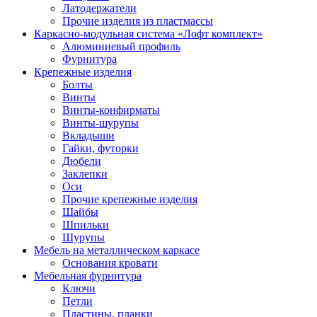
Латодержатели
Прочие изделия из пластмассы
Каркасно-модульная система «Лофт комплект»
Алюминиевый профиль
Фурнитура
Крепежные изделия
Болты
Винты
Винты-конфирматы
Винты-шурупы
Вкладыши
Гайки, футорки
Дюбели
Заклепки
Оси
Прочие крепежные изделия
Шайбы
Шпильки
Шурупы
Мебель на металлическом каркасе
Основания кровати
Мебельная фурнитура
Ключи
Петли
Пластины, планки