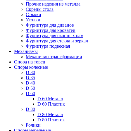
Прочие изделия из металла
Скрепы стола
Стяжки
Уголки
Фурнитура для диванов
Фурнитура для кроватей
Фурнитура для оконных рам
Фурнитура для стекла и зеркал
Фурнитура подвесная
Механизмы
Механизмы трансформации
Опора на торец
Опоры колесные
D 30
D 35
D 40
D 50
D 60
D 60 Металл
D 60 Пластик
D 80
D 80 Металл
D 80 Пластик
Ролики
Опоры мебельные