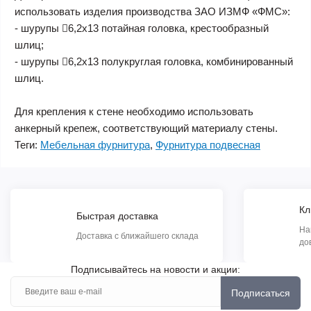
использовать изделия производства ЗАО ИЗМФ «ФМС»:
- шурупы 6,2х13 потайная головка, крестообразный
шлиц;
- шурупы 6,2х13 полукруглая головка, комбинированный
шлиц.
Для крепления к стене необходимо использовать
анкерный крепеж, соответствующий материалу стены.
Теги:
Мебельная фурнитура
,
Фурнитура подвесная
Кл
Быстрая доставка
На
Доставка с ближайшего склада
до
Подписывайтесь на новости и акции:
Подписаться