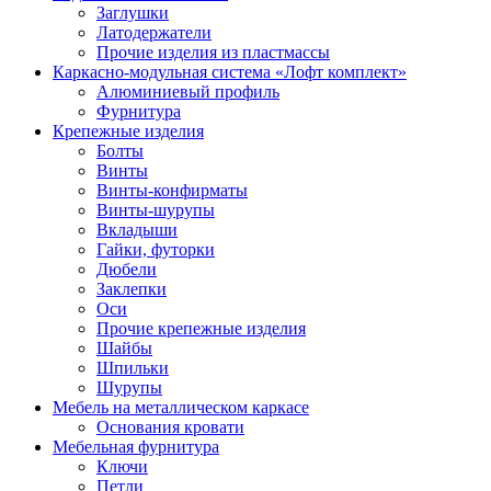
Заглушки
Латодержатели
Прочие изделия из пластмассы
Каркасно-модульная система «Лофт комплект»
Алюминиевый профиль
Фурнитура
Крепежные изделия
Болты
Винты
Винты-конфирматы
Винты-шурупы
Вкладыши
Гайки, футорки
Дюбели
Заклепки
Оси
Прочие крепежные изделия
Шайбы
Шпильки
Шурупы
Мебель на металлическом каркасе
Основания кровати
Мебельная фурнитура
Ключи
Петли