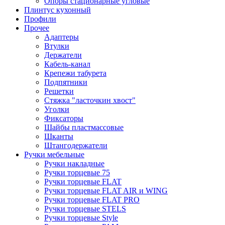
Опоры стационарные угловые
Плинтус кухонный
Профили
Прочее
Адаптеры
Втулки
Держатели
Кабель-канал
Крепежи табурета
Подпятники
Решетки
Стяжка "ласточкин хвост"
Уголки
Фиксаторы
Шайбы пластмассовые
Шканты
Штангодержатели
Ручки мебельные
Ручки накладные
Ручки торцевые 75
Ручки торцевые FLAT
Ручки торцевые FLAT AIR и WING
Ручки торцевые FLAT PRO
Ручки торцевые STELS
Ручки торцевые Style