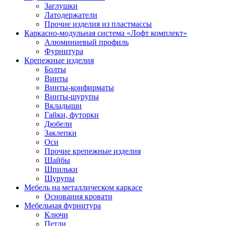
Заглушки
Латодержатели
Прочие изделия из пластмассы
Каркасно-модульная система «Лофт комплект»
Алюминиевый профиль
Фурнитура
Крепежные изделия
Болты
Винты
Винты-конфирматы
Винты-шурупы
Вкладыши
Гайки, футорки
Дюбели
Заклепки
Оси
Прочие крепежные изделия
Шайбы
Шпильки
Шурупы
Мебель на металлическом каркасе
Основания кровати
Мебельная фурнитура
Ключи
Петли