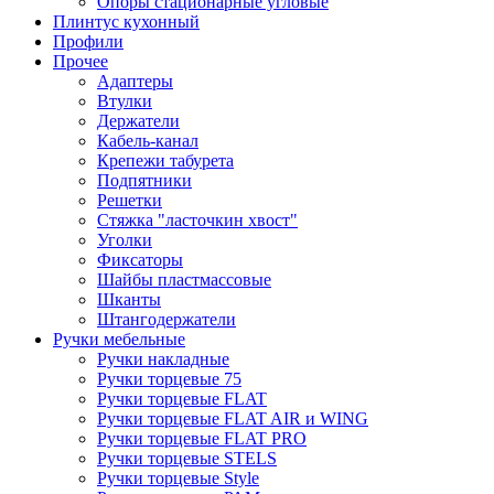
Опоры стационарные угловые
Плинтус кухонный
Профили
Прочее
Адаптеры
Втулки
Держатели
Кабель-канал
Крепежи табурета
Подпятники
Решетки
Стяжка "ласточкин хвост"
Уголки
Фиксаторы
Шайбы пластмассовые
Шканты
Штангодержатели
Ручки мебельные
Ручки накладные
Ручки торцевые 75
Ручки торцевые FLAT
Ручки торцевые FLAT AIR и WING
Ручки торцевые FLAT PRO
Ручки торцевые STELS
Ручки торцевые Style